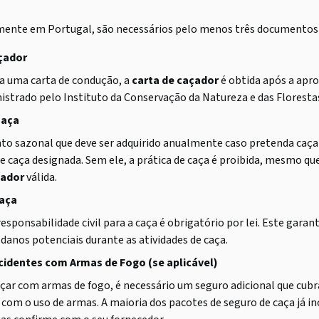
mente em Portugal, são necessários pelo menos três documentos 
çador
a uma carta de condução, a
carta de caçador
é obtida após a apr
strado pelo Instituto da Conservação da Natureza e das Florestas
Caça
 sazonal que deve ser adquirido anualmente caso pretenda caça
 caça designada. Sem ele, a prática de caça é proibida, mesmo q
çador
válida.
aça
esponsabilidade civil para a caça é obrigatório por lei. Este gara
 danos potenciais durante as atividades de caça.
cidentes com Armas de Fogo (se aplicável)
açar com armas de fogo, é necessário um seguro adicional que cubr
 com o uso de armas. A maioria dos pacotes de seguro de caça já inc