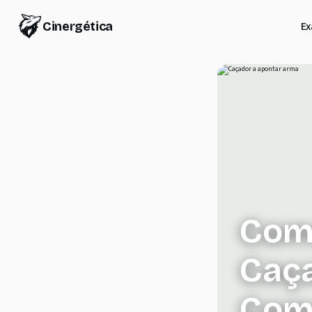
Cinergética
E
Como
Caça
Com