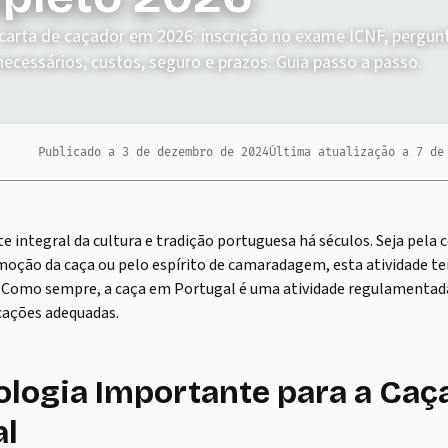
carta de caçador em 2026: inscrição no exame ICNF, pergun
cessários, custos, seguro e prazos. Guia passo a passo.
Publicado a
3 de dezembro de 2024
Última atualização a
7 de
te integral da cultura e tradição portuguesa há séculos. Seja pela
moção da caça ou pelo espírito de camaradagem, esta atividade t
. Como sempre, a caça em Portugal é uma atividade regulamentad
icações adequadas.
logia Importante para a Caç
al