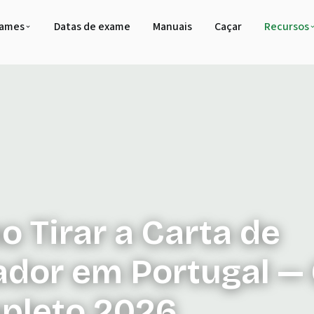
xames
Datas de exame
Manuais
Caçar
Recursos
 Tirar a Carta de
dor em Portugal —
pleto 2026