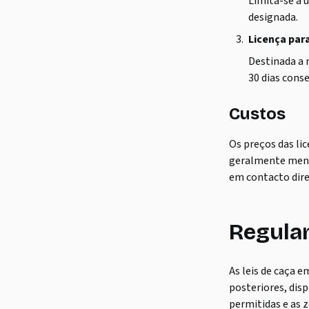
Limita-se a 
designada.
Licença par
Destinada a 
30 dias cons
Custos
Os preços das li
geralmente menos
em contacto dire
Regula
As leis de caça 
posteriores, dis
permitidas e as 