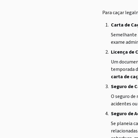
Para caçar legal
Carta de Ca
Semelhante 
exame admini
Licença de 
Um documento
temporada de
carta de ca
Seguro de C
O seguro de r
acidentes ou
Seguro de A
Se planeia c
relacionadas