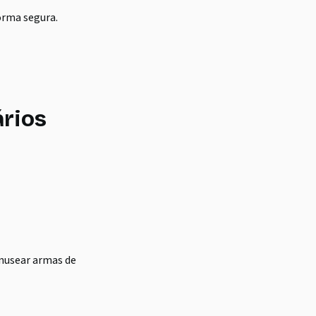
orma segura.
rios
anusear armas de