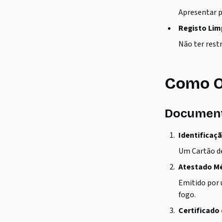
Apresentar p
Registo Li
Não ter rest
Como O
Document
Identificaç
Um Cartão de
Atestado M
Emitido por 
fogo.
Certificado