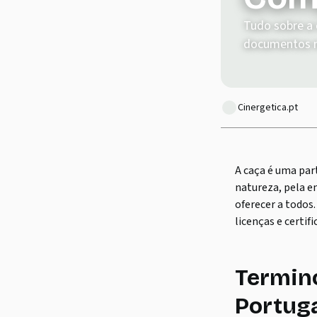
Tudo sobre a 
documentos ne
Cinergetica.pt
A caça é uma par
natureza, pela e
oferecer a todos
licenças e certif
Termino
Portug