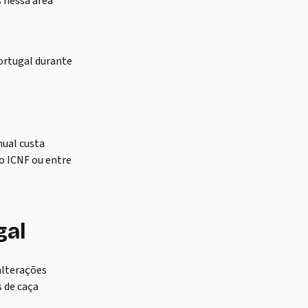
s nessa área
Portugal durante
nual custa
do ICNF ou entre
gal
alterações
s de caça