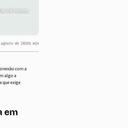
tas de exame,
 agosto de 2026
6
min
 conexão com a
em algo a
a que exige
a em