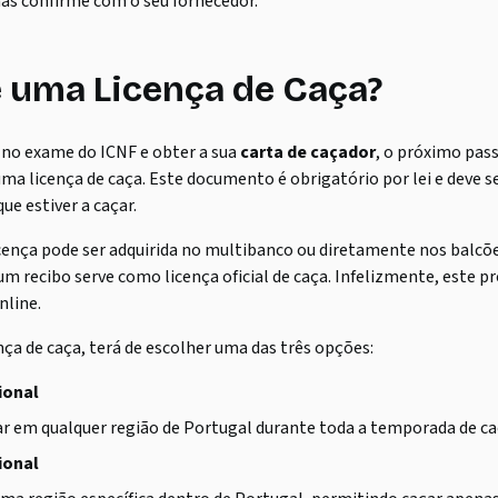
as confirme com o seu fornecedor.
 uma Licença de Caça?
 no exame do ICNF e obter a sua
carta de caçador
, o próximo pas
 uma licença de caça. Este documento é obrigatório por lei e deve 
ue estiver a caçar.
cença pode ser adquirida no multibanco ou diretamente nos balcõe
m recibo serve como licença oficial de caça. Infelizmente, este p
nline.
ença de caça, terá de escolher uma das três opções:
ional
r em qualquer região de Portugal durante toda a temporada de ca
ional