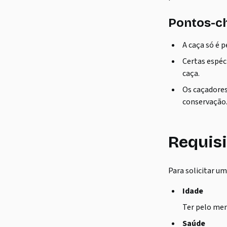
Pontos-ch
A caça só é 
Certas espéc
caça.
Os caçadores
conservação
Requisi
Para solicitar um
Idade
Ter pelo men
Saúde