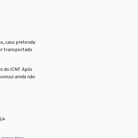
so, caso pretenda
ser transportado
s do ICNF. Após
rocesso ainda não
ça.