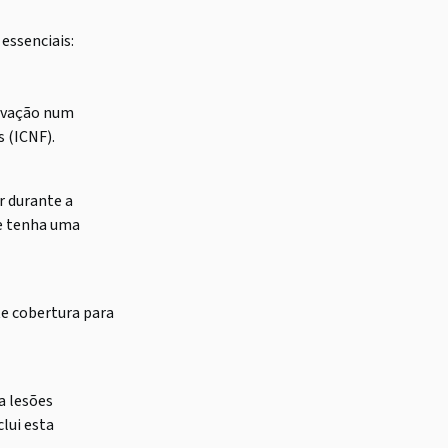
essenciais:
ovação num
 (ICNF).
r durante a
ue tenha uma
nte cobertura para
a lesões
lui esta